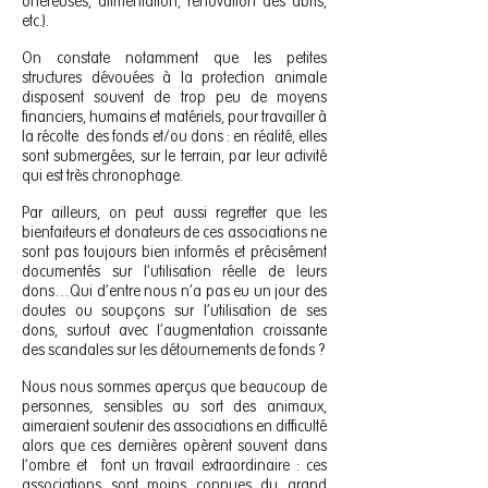
onéreuses, alimentation, rénovation des abris,
etc.).
On constate notamment que les petites
structures dévouées à la protection animale
disposent souvent de trop peu de moyens
financiers, humains et matériels, pour travailler à
la récolte des fonds et/ou dons : en réalité, elles
sont submergées, sur le terrain, par leur activité
qui est très chronophage.
Par ailleurs, on peut aussi regretter que les
bienfaiteurs et donateurs de ces associations ne
sont pas toujours bien informés et précisément
documentés sur l’utilisation réelle de leurs
dons…Qui d’entre nous n’a pas eu un jour des
doutes ou soupçons sur l’utilisation de ses
dons, surtout avec l’augmentation croissante
des scandales sur les détournements de fonds ?
Nous nous sommes aperçus que beaucoup de
personnes, sensibles au sort des animaux,
aimeraient soutenir des associations en difficulté
alors que ces dernières opèrent souvent dans
l’ombre et font un travail extraordinaire : ces
associations sont moins connues du grand