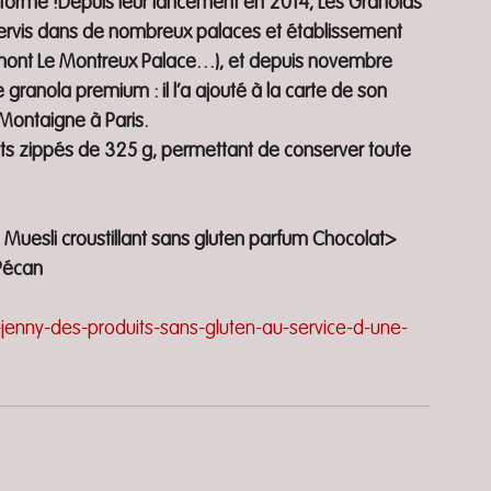
 forme !Depuis leur lancement en 2014, Les Granolas 
t servis dans de nombreux palaces et établissement 
irmont Le Montreux Palace…), et depuis novembre 
 granola premium : il l’a ajouté à la carte de son 
Montaigne à Paris. 
ts zippés de 325 g, permettant de conserver toute 
Muesli croustillant sans gluten parfum Chocolat> 
 Pécan
jenny-des-produits-sans-gluten-au-service-d-une-