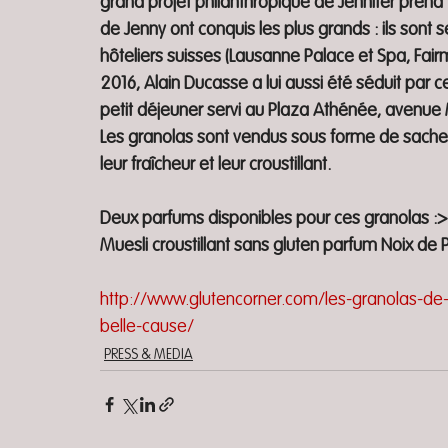
grand projet philanthropique de Jennifer prend
de Jenny ont conquis les plus grands : ils son
hôteliers suisses (Lausanne Palace et Spa, Fa
2016, Alain Ducasse a lui aussi été séduit par ce
petit déjeuner servi au Plaza Athénée, avenue 
Les granolas sont vendus sous forme de sache
leur fraîcheur et leur croustillant.
Deux parfums disponibles pour ces granolas :> 
Muesli croustillant sans gluten parfum Noix de
http://www.glutencorner.com/les-granolas-de-
belle-cause/
PRESS & MEDIA